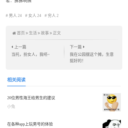
者：狒狒啊姨
男人
24
女人
24
穷人
2
首页
生活
故事
正文
上一篇
下一篇
当托，扮女人，我呸~
我在公园摆这个摊，生意
挺好的！
相关阅读
20位男性海王给男生的建议
小兔
在各种app上玩男号的体验