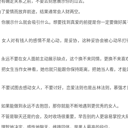
没有确定关系之前，不要去刻意展示你的过去。
为了爱情而放弃前途，结果通常会人财两空。
，你展示什么就会吸引什么。想要找到真爱的前提是你一定要做好属
。
，女人对有钱人的感情不是心动，是妥协，这种妥协会被心动吊打
，永远不要在女人面前主动展示缺点，这个换不来同情，更换不来喜
，把女生当作女神看，她也就只能跟你保持距离，把她当人看，才能
，不要试图去感动女人，不要讨好，恋爱法则也是丛林法则，慕强才
，如果能做到永远不去抱怨，那你就能不断地遇到更优秀的女人。
、不管是聊天还是约会，及时收场很重要，早告别的人更容易掌控大
，理智地决定，感性地聊天，雌雄同体，是男人最高的段位。