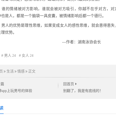
，谁的情绪被对方影响，谁就会被对方吸引，你越不在乎对方，对
神也是人，都是一个脑袋一具皮囊，被情绪影响后都一个德行。
，男人的优势是理性思维，如果变成女人的感性思维，就会患得患失
生理优势。
--作者：湖南泳协会长
男人
24
女人
24
页
生活
情感
正文
一篇
回首页
种app上玩男号的体验
别翻了，我是有底线的！
读