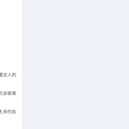
要女人的
机会祸害
太多的执