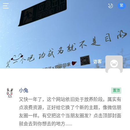
繁
访客
小兔
置顶
又快一年了，这个网站依旧处于放养阶段。属实有
点浪费资源，正好给它换了个新的主题，像微信朋
友圈一样。有空把这个当朋友圈发？点击顶部封面
就会去到你想去的地方......