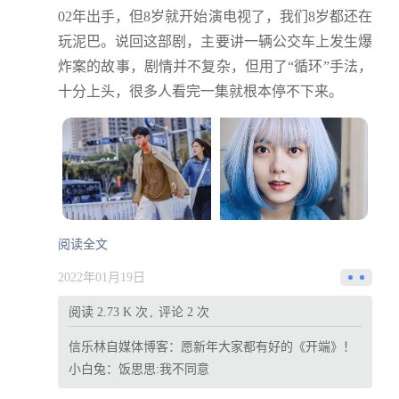
02年出手，但8岁就开始演电视了，我们8岁都还在
玩泥巴。说回这部剧，主要讲一辆公交车上发生爆
炸案的故事，剧情并不复杂，但用了“循环”手法，
十分上头，很多人看完一集就根本停不下来。
阅读全文
2022年01月19日
阅读 2.73 K 次
评论 2 次
信乐林自媒体博客：
愿新年大家都有好的《开端》！
小白兔：
饭思思:我不同意