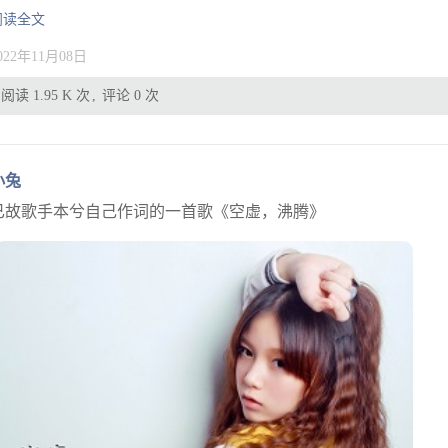
阅读全文
022年11月08日
阅读 1.95 K 次
评论 0 次
小兔
已故歌手本兮自己作词的一首歌《空虚，沸腾》