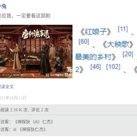
小兔
答应我，一定要看这部剧
阅读全文
022年10月13日
阅读 2.16 K 次
评论 2 次
访客：
《神探狄（dí）仁杰》
访客：
dí 《神探狄仁杰》