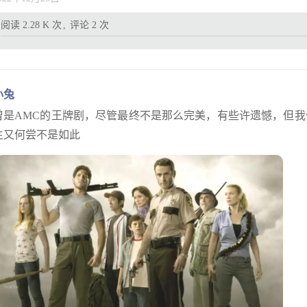
阅读 2.28 K 次
评论 2 次
小兔
曾是AMC的王牌剧，尽管最终不是那么完美，有些许遗憾，但我
生又何尝不是如此