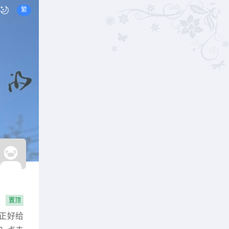
繁
置顶
正好给