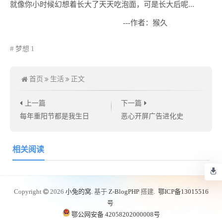
就像你小时候幻想着长大了天天吃泡面，可是长大后呢...
---作者：猴久
梦想
1
首页
生活
正文
上一篇
下一篇
每年重阳节都是我生日
恶心开屏广告进化史
相关阅读
Copyright
2026
小兔的窝.
基于
Z-BlogPHP
搭建.
鄂ICP备13015516
号
数据库查询：11 次，
占用内存：3.13MB
鄂公网安备 42058202000008号