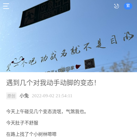
繁
遇到几个对我动手动脚的变态！
小兔
2022-09-02 21:54:11
原创
今天上午碰见几个变态流氓，气煞我也。
今天肚子不舒服
在路上找了个小树林嗯嗯