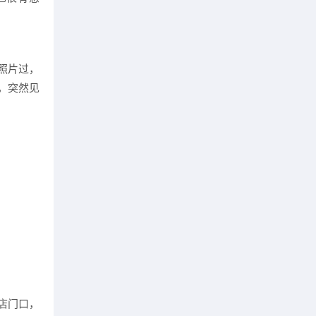
照片过，
，突然见
店门口，