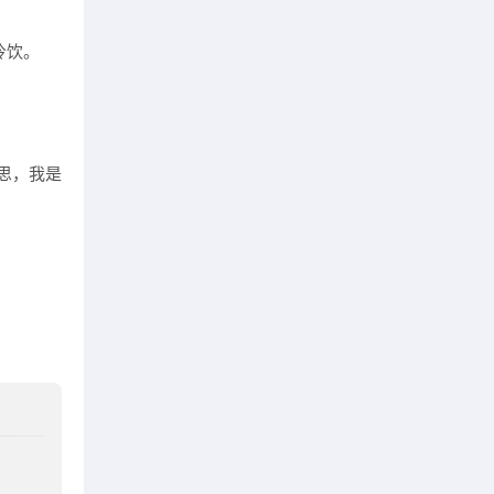
冷饮。
思，我是