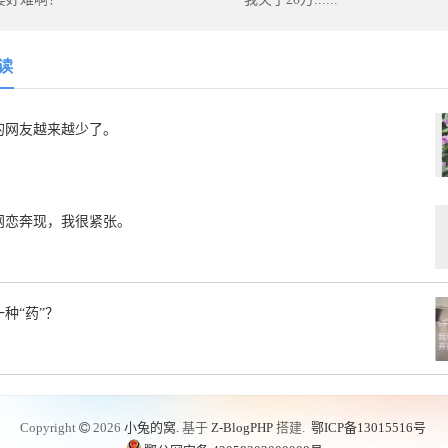
读
的网友越来越少了。
网恋奔现，我很紧张。
种“药”？
Copyright
2026
小兔的窝.
基于
Z-BlogPHP
搭建.
鄂ICP备13015516号