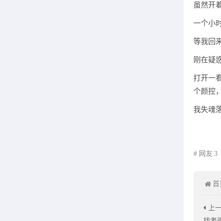
虽然开
一个小
等我回
刚在疑
打开一
个颜控
我失魂
-
网友
3
首
上
找老