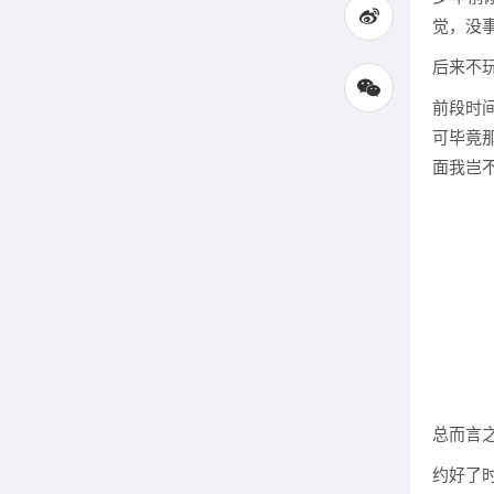
觉，没
后来不
前段时
可毕竟
面我岂不
总而言
约好了