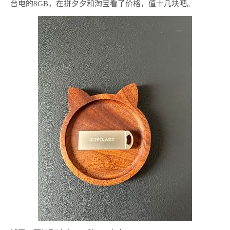
台电的8GB，在拼夕夕和淘宝看了价格，值十几块吧。