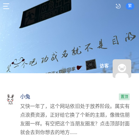
繁
访客
小兔
置顶
又快一年了，这个网站依旧处于放养阶段。属实有
点浪费资源，正好给它换了个新的主题，像微信朋
友圈一样。有空把这个当朋友圈发？点击顶部封面
就会去到你想去的地方......