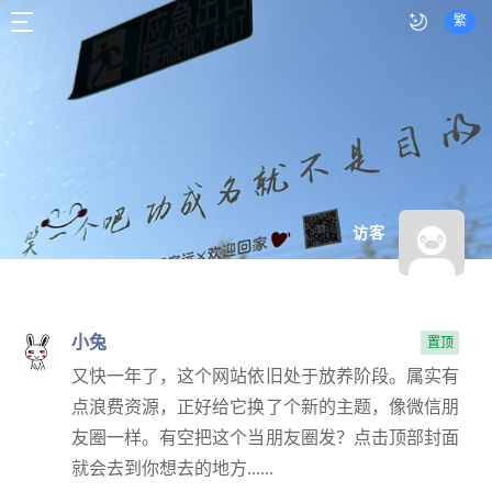
繁
访客
小兔
置顶
又快一年了，这个网站依旧处于放养阶段。属实有
点浪费资源，正好给它换了个新的主题，像微信朋
友圈一样。有空把这个当朋友圈发？点击顶部封面
就会去到你想去的地方......