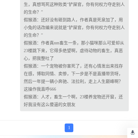
生，真想骂死这种败类“铲屎官，你有何权力夺走别人
的生命？”
假猴酒：
还好没有砸到路人，作者真是死泉加了，用
小兔的话改编来说就是“铲屎官，你有何权力夺走别人
的生命？”
假猴酒：
作者真nm畜生一条，那小猫咪那么可爱却从
23楼跳下来，它得多绝望啊，虐待动物的畜生，真恶
心，把我整吐了
假猴酒：
一个宠物被你害死了，还有心情发出来找存
在感，博取同情、卖惨，下一步是不是直播带货呀，
然后一年提一辆小奔驰、法拉利，走上人生巅峰啊？
这操作我直呼666
假猴酒：
人才，畜生一个啊，23楼养宠物还开窗，还
好我没有这么傻逼的女朋友
1