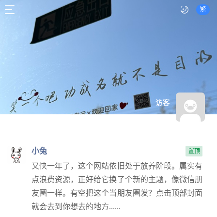
繁
访客
小兔
置顶
又快一年了，这个网站依旧处于放养阶段。属实有
点浪费资源，正好给它换了个新的主题，像微信朋
友圈一样。有空把这个当朋友圈发？点击顶部封面
就会去到你想去的地方......