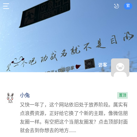
繁
访客
小兔
置顶
又快一年了，这个网站依旧处于放养阶段。属实有
点浪费资源，正好给它换了个新的主题，像微信朋
友圈一样。有空把这个当朋友圈发？点击顶部封面
就会去到你想去的地方......