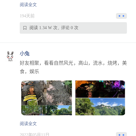
阅读全文
194天前
阅读 1.34 W 次
评论 0 次
小兔
好友相聚，看看自然风光，高山，流水，烧烤，美
食，娱乐
阅读全文
2022年05月11日