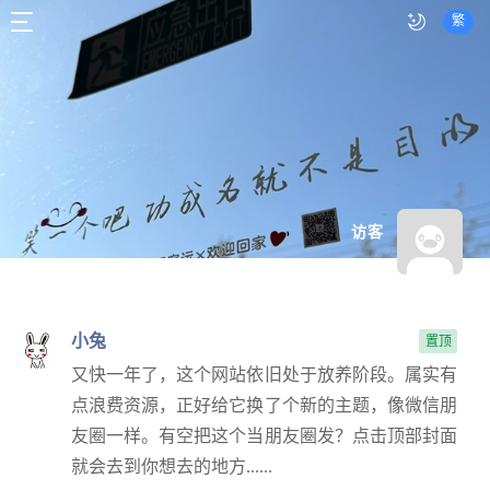
繁
访客
小兔
置顶
又快一年了，这个网站依旧处于放养阶段。属实有
点浪费资源，正好给它换了个新的主题，像微信朋
友圈一样。有空把这个当朋友圈发？点击顶部封面
就会去到你想去的地方......