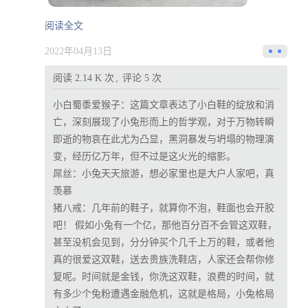
阅读全文
2022年04月13日
阅读 2.14 K 次
评论 5 次
小白蜀黍爱猴子：
这篇文章表达了小白鞋的绽放和消
亡，深刻展现了小兔形而上的哲学观，对于万物转瞬
即逝的物哀在此尤为凸显，黑洞暴发与坍塌的物理演
变，经历亿万年，但不过是这火光的缩影。​
屌丝：
小兔天天旅游，想必家里也是大户人家吧，真
羡慕
猪八戒：
几年前的鞋子，就算你不泡，鞋面也会开胶
吧！ 假如小兔有一个亿，那他百分百不会管这双鞋，
甚至没机会见到，分分钟买个几千上万的鞋，或者他
真的很爱这双鞋，送去贵族洗鞋店，人家还会帮你修
复呢。时间就是金钱，你洗这双鞋，浪费的时间，就
有多少个兔粉遭遇金融危机，这就是格局，小兔格局