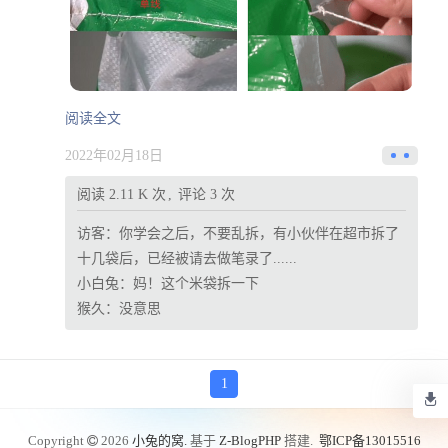
阅读全文
2022年02月18日
阅读 2.11 K 次
评论 3 次
访客：
你学会之后，不要乱拆，有小伙伴在超市拆了
十几袋后，已经被请去做笔录了......
小白兔：
妈！这个米袋拆一下
猴久：
没意思
1
Copyright
2026
小兔的窝.
基于
Z-BlogPHP
搭建.
鄂ICP备13015516