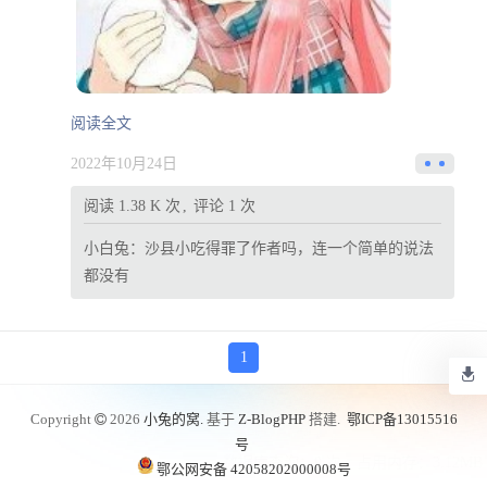
阅读全文
2022年10月24日
阅读 1.38 K 次
评论 1 次
小白兔：
沙县小吃得罪了作者吗，连一个简单的说法
都没有
1
Copyright
2026
小兔的窝.
基于
Z-BlogPHP
搭建.
鄂ICP备13015516
号
数据库查询：9 次，
占用内存：3.12MB
鄂公网安备 42058202000008号