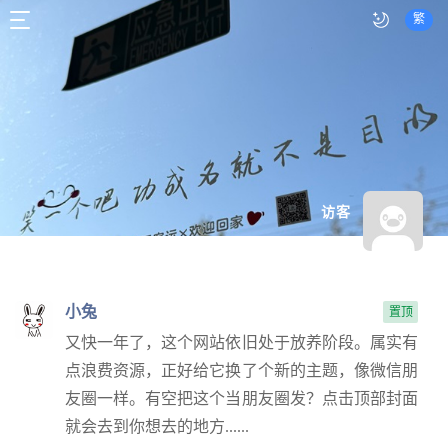
繁
访客
小兔
置顶
又快一年了，这个网站依旧处于放养阶段。属实有
点浪费资源，正好给它换了个新的主题，像微信朋
友圈一样。有空把这个当朋友圈发？点击顶部封面
就会去到你想去的地方......