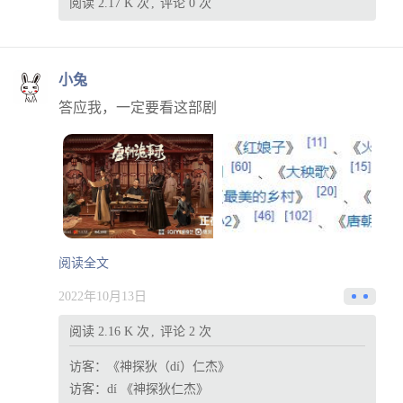
阅读 2.17 K 次
评论 0 次
小兔
答应我，一定要看这部剧
阅读全文
2022年10月13日
阅读 2.16 K 次
评论 2 次
访客：
《神探狄（dí）仁杰》
访客：
dí 《神探狄仁杰》