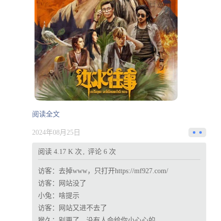
阅读全文
2024年08月25日
阅读 4.17 K 次
评论 6 次
访客：
去掉www，只打开https://mf927.com/
访客：
网站没了
小兔：
啥提示
访客：
网站又进不去了
猴久：
别更了，没有人会给你小心心的