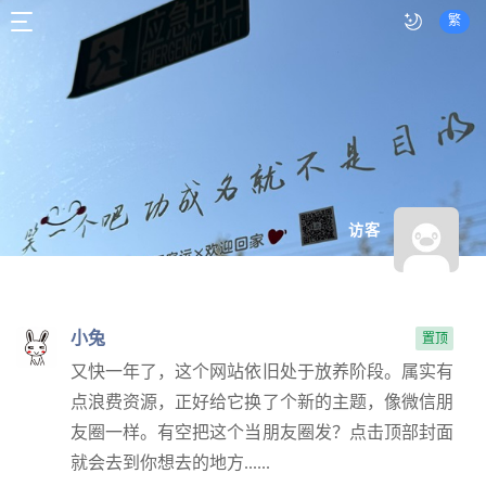
繁
访客
小兔
置顶
又快一年了，这个网站依旧处于放养阶段。属实有
点浪费资源，正好给它换了个新的主题，像微信朋
友圈一样。有空把这个当朋友圈发？点击顶部封面
就会去到你想去的地方......