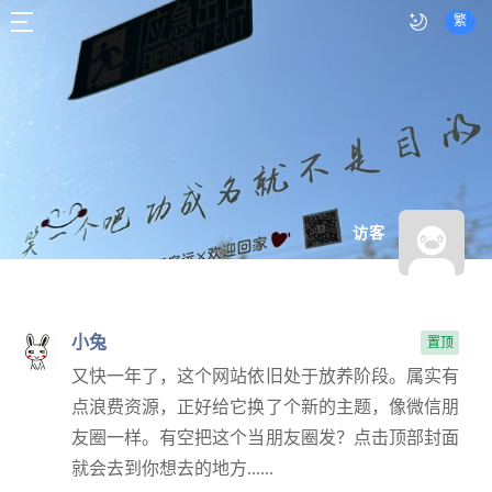
繁
访客
小兔
置顶
又快一年了，这个网站依旧处于放养阶段。属实有
点浪费资源，正好给它换了个新的主题，像微信朋
友圈一样。有空把这个当朋友圈发？点击顶部封面
就会去到你想去的地方......