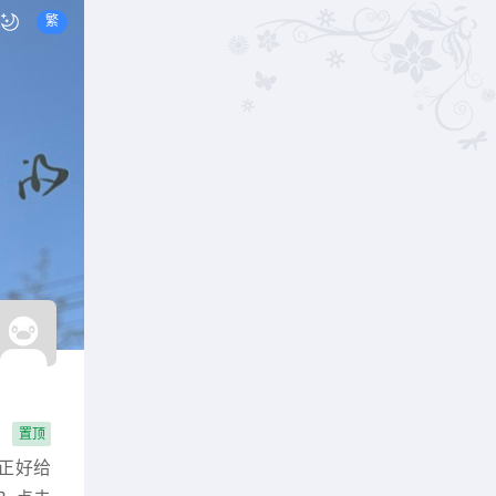
繁
置顶
正好给