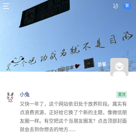
繁
访客
小兔
置顶
又快一年了，这个网站依旧处于放养阶段。属实有
点浪费资源，正好给它换了个新的主题，像微信朋
友圈一样。有空把这个当朋友圈发？点击顶部封面
就会去到你想去的地方......