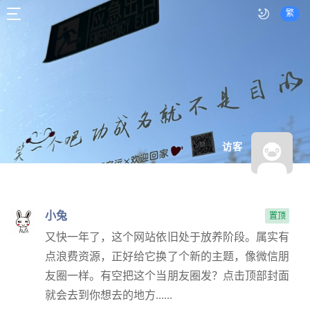
繁
访客
小兔
置顶
又快一年了，这个网站依旧处于放养阶段。属实有
点浪费资源，正好给它换了个新的主题，像微信朋
友圈一样。有空把这个当朋友圈发？点击顶部封面
就会去到你想去的地方......