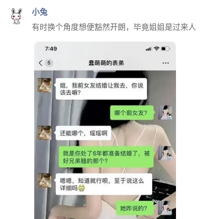
小兔
有时换个角度想便豁然开朗，毕竟姐姐是过来人